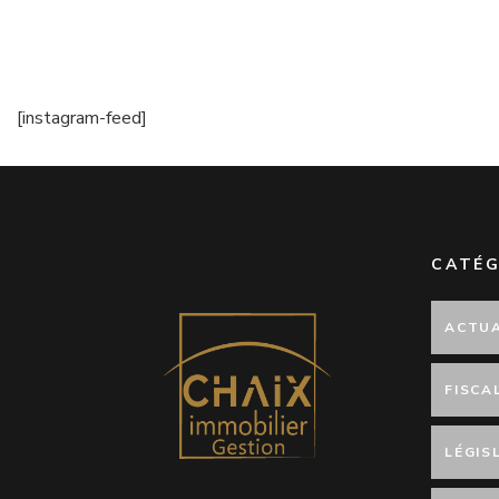
[instagram-feed]
CATÉG
ACTUA
FISCA
LÉGIS