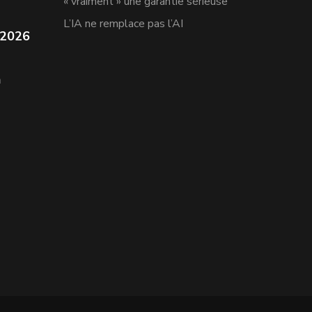
« vraiment » une garantie sérieuse
L’IA ne remplace pas l’AI
 2026
n