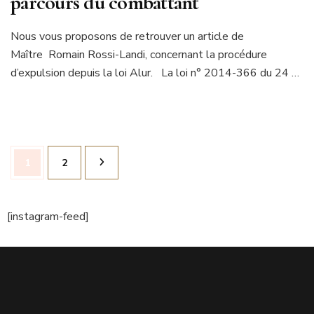
parcours du combattant
Nous vous proposons de retrouver un article de
Maître Romain Rossi-Landi, concernant la procédure
d’expulsion depuis la loi Alur. La loi n° 2014-366 du 24 …
Pagination
Page
Page
1
2
des
publications
[instagram-feed]