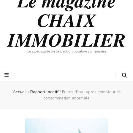
Le magazine
CHAIX
IMMOBILIER
Le spécialiste de la gestion locative sur mesure
Accueil
/
Rapport locatif
/
Fuites d’eau après compteur et
consommation anormale