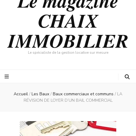
Le magazine
CHAIX
IMMOBILIER
Le spécialiste de la gestion locative sur mesure
Accueil
/
Les Baux
/
Baux commerciaux et communs
/
LA
RÉVISION DE LOYER D’UN BAIL COMMERCIAL