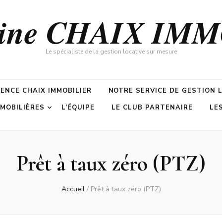
zine CHAIX IM
Le spécialiste de la gestion locative sur mesure
GENCE CHAIX IMMOBILIER
NOTRE SERVICE DE GESTION 
MMOBILIÈRES
L’ÉQUIPE
LE CLUB PARTENAIRE
LE
Prêt à taux zéro (PTZ)
Accueil
/
Prêt à taux zéro (PTZ)