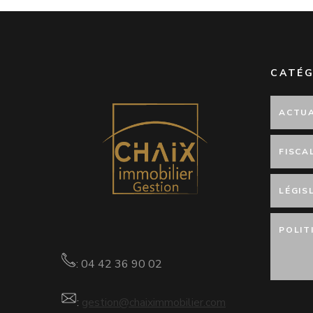
CATÉG
ACTUA
FISCA
LÉGIS
POLIT
: 04 42 36 90 02
:
gestion@chaiximmobilier.com