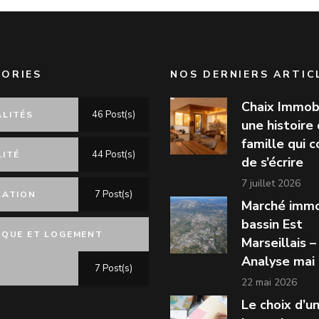
ORIES
NOS DERNIERS ARTIC
Chaix Immobi
46 Post(s)
LITÉS
une histoire
famille qui 
44 Post(s)
LITÉ
de s’écrire
7 juillet 2026
7 Post(s)
LATION
Marché immo
bassin Est
IQUE ET LOGEMENT
Marseillais –
Analyse mai
7 Post(s)
22 mai 2026
Le choix d’u