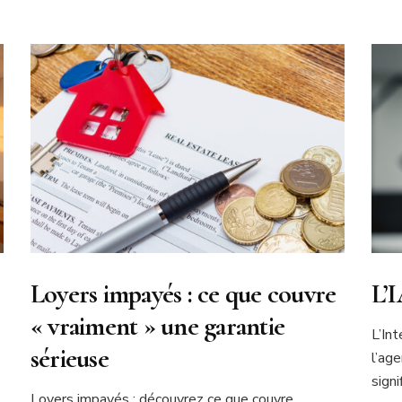
Loyers impayés : ce que couvre
L’I
« vraiment » une garantie
L’Int
sérieuse
l’ag
signi
Loyers impayés : découvrez ce que couvre