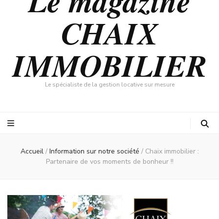
Le magazine
CHAIX
IMMOBILIER
Le spécialiste de la gestion locative sur mesure
Accueil
/
Information sur notre société
/
Chaix immobilier :
Partenaire de vos moments de bonheur !!