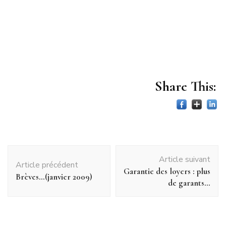
des copropriétés ; programme national de requalification des quartiers anciens
dégradés ; mesures en faveur du développement d’une offre nouvelle de logements ;
dispositions relatives à la mobilité dans le parc de logements ; dispositions relatives à
la lutte contre l’exclusion, à l’hébergement et à l’accès au logement ; dispositions
diverses.
Share This:
Navigation
Article suivant
d'article
Article précédent
Garantie des loyers : plus
Brèves…(janvier 2009)
de garants…