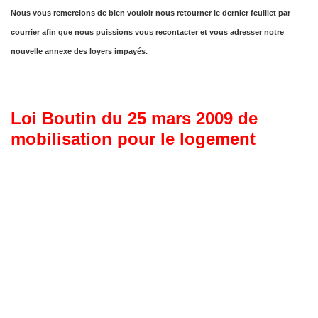
Nous vous remercions de bien vouloir nous retourner le dernier feuillet par
courrier afin que nous puissions vous recontacter et vous adresser notre
nouvelle annexe des loyers impayés.
Loi Boutin du 25 mars 2009 de
mobilisation pour le logement
La loi n° 2009-323 du 25 mars 2009 de mobilisation pour le logement et la lutte
contre l’exclusion est publiée au Journal officiel du 27 mars 2009.
Le texte comporte sept chapitres et cent vingt-quatre articles : dispositions relatives à
la mobilisation des acteurs ; dispositions relatives à l’amélioration du fonctionnement